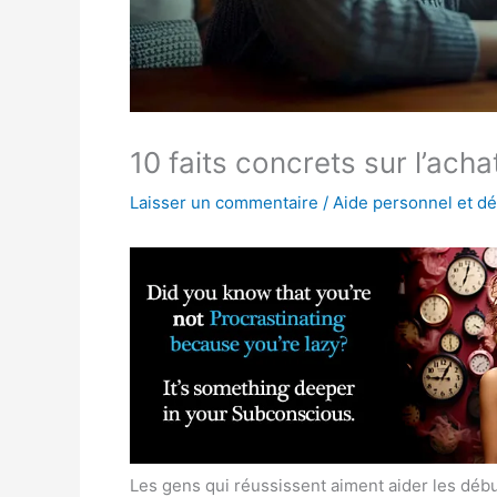
10 faits concrets sur l’acha
Laisser un commentaire
/
Aide personnel et d
Les gens qui réussissent aiment aider les début