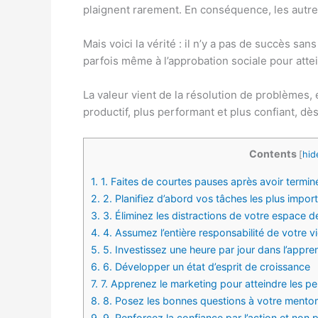
plaignent rarement. En conséquence, les autres
Mais voici la vérité : il n’y a pas de succès sa
parfois même à l’approbation sociale pour attei
La valeur vient de la résolution de problèmes, 
productif, plus performant et plus confiant, dès
Contents
[
hid
1.
1. Faites de courtes pauses après avoir termin
2.
2. Planifiez d’abord vos tâches les plus impor
3.
3. Éliminez les distractions de votre espace de
4.
4. Assumez l’entière responsabilité de votre v
5.
5. Investissez une heure par jour dans l’appr
6.
6. Développer un état d’esprit de croissance
7.
7. Apprenez le marketing pour atteindre les p
8.
8. Posez les bonnes questions à votre mentor
9.
9. Renforcez la confiance par l’action et non p