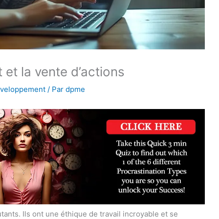
t et la vente d’actions
éveloppement
/ Par
dpme
ants. Ils ont une éthique de travail incroyable et se