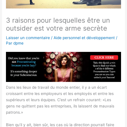
3 raisons pour lesquelles être un
outsider est votre arme secrète
Laisser un commentaire
/
Aide personnel et développement
/
Par
dpme
Dans les lieux de travail du monde entier, il y a un écart
croissant entre les employeurs et les employés et entre les
supérieurs et leurs équipes. C’est un refrain courant: «Les
gens ne quittent pas les entreprises, ils laissent de mauvais
patrons.»
Bien qu’il y ait, bien sûr, les cas où la direction pourrait faire