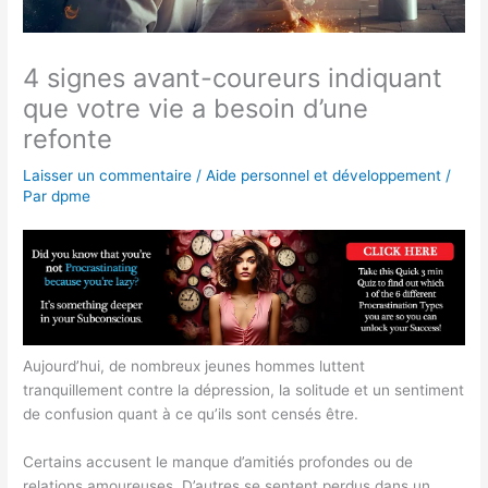
4 signes avant-coureurs indiquant
que votre vie a besoin d’une
refonte
Laisser un commentaire
/
Aide personnel et développement
/
Par
dpme
Aujourd’hui, de nombreux jeunes hommes luttent
tranquillement contre la dépression, la solitude et un sentiment
de confusion quant à ce qu’ils sont censés être.
Certains accusent le manque d’amitiés profondes ou de
relations amoureuses. D’autres se sentent perdus dans un