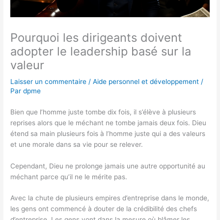
Pourquoi les dirigeants doivent
adopter le leadership basé sur la
valeur
Laisser un commentaire
/
Aide personnel et développement
/
Par
dpme
Bien que l’homme juste tombe dix fois, il s’élève à plusieurs
reprises alors que le méchant ne tombe jamais deux fois. Dieu
étend sa main plusieurs fois à l’homme juste qui a des valeurs
et une morale dans sa vie pour se relever.
Cependant, Dieu ne prolonge jamais une autre opportunité au
méchant parce qu’il ne le mérite pas.
Avec la chute de plusieurs empires d’entreprise dans le monde,
les gens ont commencé à douter de la crédibilité des chefs
d’entreprise. Les gens vont dans la mesure où blâmer les