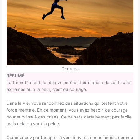
Courage
RÉSUMÉ
La fermeté mentale et la volonté de faire face à des difficultés
extrêmes ou à la peur, c’est du courage.
Dans la vie, vous rencontrez des situations qui testent votre
force mentale. En ce moment, vous avez besoin de courage
pour survivre à ces crises. Ce ne sera certainement pas facile,
mais cela en vaut la peine.
Commencez par l’adapter à vos activités quotidiennes, comme