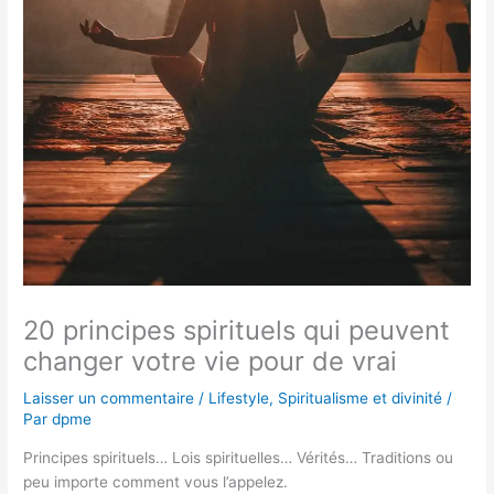
20 principes spirituels qui peuvent
changer votre vie pour de vrai
Laisser un commentaire
/
Lifestyle
,
Spiritualisme et divinité
/
Par
dpme
Principes spirituels… Lois spirituelles… Vérités… Traditions ou
peu importe comment vous l’appelez.