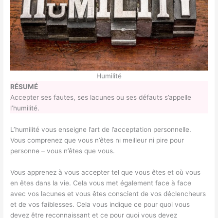
Humilité
RÉSUMÉ
Accepter ses fautes, ses lacunes ou ses défauts s’appelle
l’humilité.
L’humilité vous enseigne l’art de l’acceptation personnelle.
Vous comprenez que vous n’êtes ni meilleur ni pire pour
personne – vous n’êtes que vous.
Vous apprenez à vous accepter tel que vous êtes et où vous
en êtes dans la vie. Cela vous met également face à face
avec vos lacunes et vous êtes conscient de vos déclencheurs
et de vos faiblesses. Cela vous indique ce pour quoi vous
devez être reconnaissant et ce pour quoi vous devez