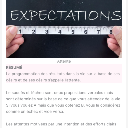
Attente
RÉSUMÉ
La programmation des résultats dans la vie sur la base de ses
désirs et de ses désirs s’appelle l’attente.
Le succès et l’échec sont deux propositions verbales mais
sont déterminés sur la base de ce que vous attendez de la vie.
Si vous voulez A mais que vous obtenez B, vous le considérez
comme un échec et vice versa.
Les attentes motivées par une intention et des efforts clairs