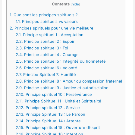
Contents
[
hide
]
1.
Que sont les principes spirituels ?
1.1.
Principes spirituels vs valeurs
2.
Principes spirituels pour une vie meilleure
2.1.
Principe spirituel 1 : Acceptation
2.2.
Principe spirituel 2 : Espoir
2.3.
Principe spirituel 3 : Foi
2.4.
Principe spirituel 4 : Courage
2.5.
Principe spirituel 5 : Intégrité ou honnêteté
2.6.
Principe spirituel 6 : Volonté
2.7.
Principe Spirituel 7: Humilité
2.8.
Principe spirituel 8 : Amour ou compassion fraternel
2.9.
Principe spirituel 9 : Justice et autodiscipline
2.10.
Principe spirituel 10 : Persévérance
2.11.
Principe Spirituel 11 : Unité et Spiritualité
2.12.
Principe spirituel 12 : Service
2.13.
Principe Spirituel 13 : Le Pardon
2.14.
Principe Spirituel 14 : Attente
2.15.
Principe spirituel 15 : Ouverture d’esprit
2.16.
Principe Spirituel 16 : Intention