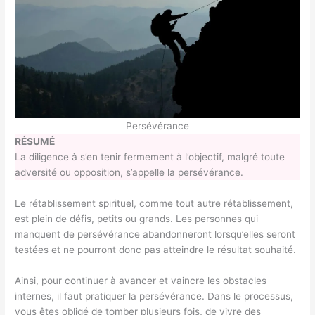
Persévérance
RÉSUMÉ
La diligence à s’en tenir fermement à l’objectif, malgré toute
adversité ou opposition, s’appelle la persévérance.
Le rétablissement spirituel, comme tout autre rétablissement,
est plein de défis, petits ou grands. Les personnes qui
manquent de persévérance abandonneront lorsqu’elles seront
testées et ne pourront donc pas atteindre le résultat souhaité.
Ainsi, pour continuer à avancer et vaincre les obstacles
internes, il faut pratiquer la persévérance. Dans le processus,
vous êtes obligé de tomber plusieurs fois, de vivre des