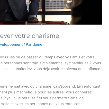
lever votre charisme
éveloppement
/ Par
dpme
 vos rues ou de passer du temps avec vos amis et votre
es personnes sont tout simplement si sympathiques ? Vous
 mais souhaiteriez-vous déjà avoir ce niveau de confiance
onne ne naît avec du charisme, ça s’apprend. En renforçant
ment plus magnétique pour les autres. Vous donnerez
s loyal, plus persuasif et vous permettra ainsi de
s solides avec les personnes qui vous entourent.