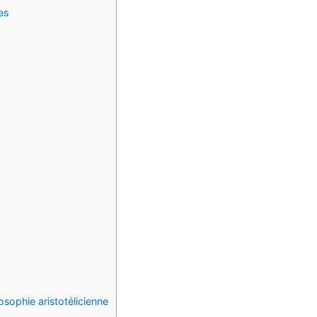
es
osophie aristotélicienne