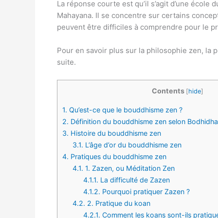
La réponse courte est qu’il s’agit d’une écol
Mahayana. Il se concentre sur certains conce
peuvent être difficiles à comprendre pour le p
Pour en savoir plus sur la philosophie zen, la pr
suite.
Contents
[
hide
]
1.
Qu’est-ce que le bouddhisme zen ?
2.
Définition du bouddhisme zen selon Bodhidh
3.
Histoire du bouddhisme zen
3.1.
L’âge d’or du bouddhisme zen
4.
Pratiques du bouddhisme zen
4.1.
1. Zazen, ou Méditation Zen
4.1.1.
La difficulté de Zazen
4.1.2.
Pourquoi pratiquer Zazen ?
4.2.
2. Pratique du koan
4.2.1.
Comment les koans sont-ils pratiqu