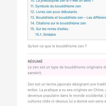
10.
La philosophie zen a-t-elle un sens ?
11.
Symbole du bouddhisme zen
12.
Livres zen pour débutants
13.
Bouddhiste et bouddhiste zen – Les différen
14.
Citations sur le bouddhisme zen
15.
Sur les notes d’adieu
15.1.
Similaire
Qu’est-ce que le bouddhisme zen ?
RÉSUMÉ
Le zen est un type de bouddhisme originaire de
sanskrit.
Zen est un terme japonais désignant une trad
entier. La pratique a vu ses origines en Chine, 
devenue populaire dans le monde occidental. L
cultures cités ci-dessus lui a donné son sens 