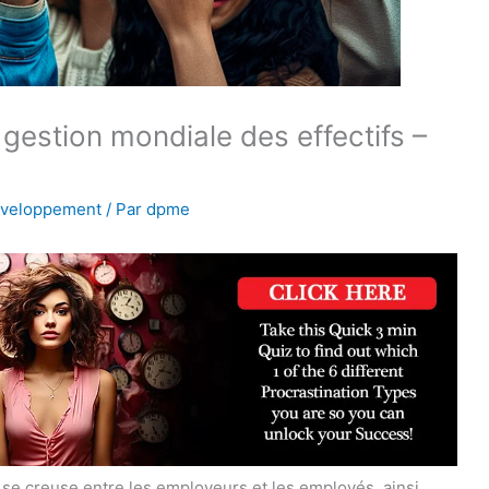
estion mondiale des effectifs –
éveloppement
/ Par
dpme
rt se creuse entre les employeurs et les employés, ainsi