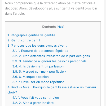
Nous comprenons que la différenciation peut être difficile à
décoder. Alors, développons plus sur gentil vs gentil plus loin
dans l’article.
Contents
[
hide
]
1.
Infographie gentille vs gentille
2.
Gentil contre gentil
3.
7 choses que les gens sympas vivent
3.1.
1. Entouré de personnes égoïstes
3.2.
2. Trop d’attentes irréalistes de la part des gens
3.3.
3. Tendance à ignorer les besoins personnels
3.4.
4. Ils deviennent un paillasson
3.5.
5. Marqué comme « peu fiable »
3.6.
6. Manque d’opinion
3.7.
7. S’excuser en mode répétition
4.
Kind vs Nice – Pourquoi la gentillesse est-elle un meilleur
choix?
4.1.
1. Vous fait vous sentir bien
4.2.
2. Aide à gérer l’anxiété