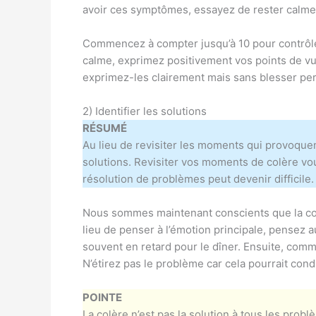
avoir ces symptômes, essayez de rester calme
Commencez à compter jusqu’à 10 pour contrôle
calme, exprimez positivement vos points de vu
exprimez-les clairement mais sans blesser pe
2) Identifier les solutions
RÉSUMÉ
Au lieu de revisiter les moments qui provoquent
solutions. Revisiter vos moments de colère vo
résolution de problèmes peut devenir difficile.
Nous sommes maintenant conscients que la col
lieu de penser à l’émotion principale, pensez a
souvent en retard pour le dîner. Ensuite, com
N’étirez pas le problème car cela pourrait cond
POINTE
La colère n’est pas la solution à tous les pro