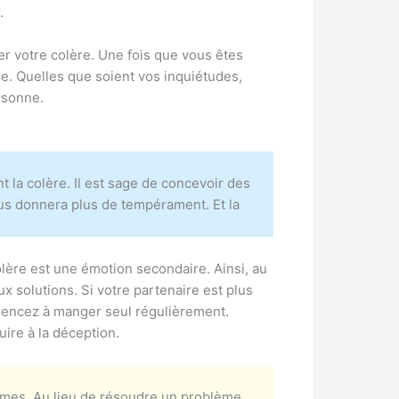
.
r votre colère. Une fois que vous êtes
e. Quelles que soient vos inquiétudes,
rsonne.
 la colère. Il est sage de concevoir des
us donnera plus de tempérament. Et la
ère est une émotion secondaire. Ainsi, au
ux solutions. Si votre partenaire est plus
mencez à manger seul régulièrement.
uire à la déception.
blèmes. Au lieu de résoudre un problème,