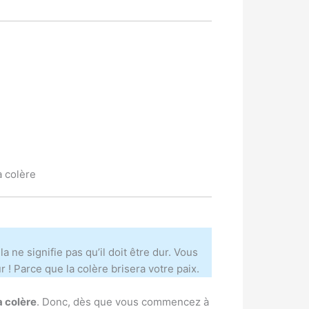
a colère
la ne signifie pas qu’il doit être dur. Vous
! Parce que la colère brisera votre paix.
a colère
. Donc, dès que vous commencez à