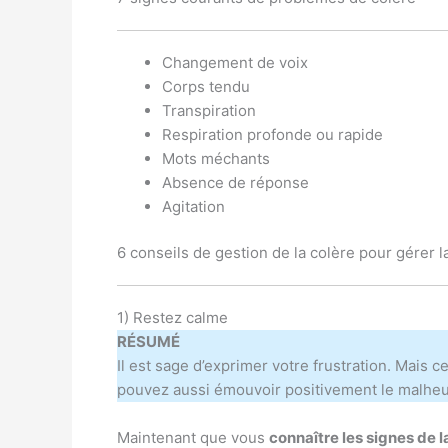
Changement de voix
Corps tendu
Transpiration
Respiration profonde ou rapide
Mots méchants
Absence de réponse
Agitation
6 conseils de gestion de la colère pour gérer l
1) Restez calme
RÉSUMÉ
Il est sage d’exprimer votre frustration. Mais ce
pouvez aussi émouvoir positivement le malheur 
Maintenant que vous
connaître les signes de l