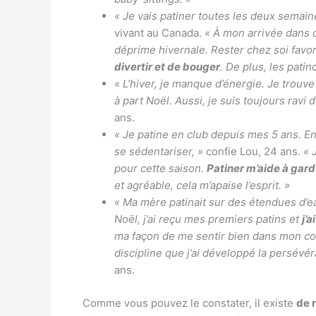
« Je vais patiner toutes les deux semai
vivant au Canada.
« À mon arrivée dans c
déprime hivernale. Rester chez soi favor
divertir et de bouger
. De plus, les patin
« L’hiver, je manque d’énergie. Je trouv
à part Noël. Aussi, je suis toujours ravi
ans.
« Je patine en club depuis mes 5 ans. En 
se sédentariser, »
confie Lou, 24 ans.
« 
pour cette saison.
Patiner m’aide à gard
et agréable, cela m’apaise l’esprit. »
« Ma mère patinait sur des étendues d’ea
Noël, j’ai reçu mes premiers patins et
j’
ma façon de me sentir bien dans mon cor
discipline que j’ai développé la persévér
ans.
Comme vous pouvez le constater, il existe
de 