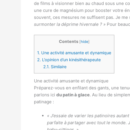
de films à visionner bien au chaud sous une co
une cure de magnésium pour booster votre éne
souvent, ces mesures ne suffisent pas. Je me s
surmonter la déprime hivernale ? »
Pour beauc
Contents
[
hide
]
1.
Une activité amusante et dynamique
2.
L’opinion d’un kinésithérapeute
2.1.
Similaire
Une activité amusante et dynamique
Préparez-vous en enfilant des gants, une tenue
parlons ici
du patin à glace
. Au lieu de simpl
patinage :
« J’essaie de varier les patinoires autant
parfaite à partager avec tout le monde
baby-sittings. »