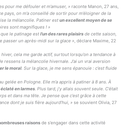
nes pour me défouler et m’amuser, »
raconte Manon, 27 ans,
e pays, on m’a conseillé de sortir pour m’éloigner de la
ise la mélancolie. Patiner est
un excellent moyen de se
oires sont magnifiques ! »
e que le patinage est
l’un des rares plaisirs
de cette saison,
 de passer un après-midi sur la glace »
, déclare Maxime, 22
hiver, cela me garde actif, surtout lorsqu’on a tendance à
Je ressens la mélancolie hivernale. J’ai un vrai aversion
er le moral
. Sur la glace, je me sens épanouie : c’est fluide
u gelée en Pologne. Elle m’a appris à patiner à 8 ans. À
ai éclaté en larmes
. Plus tard, j’y allais souvent seule. C’était
ps et dans ma tête. Je pense que c’est grâce à cette
ance dont je suis fière aujourd’hui, »
se souvient Olivia, 27
nombreuses raisons
de s’engager dans cette activité