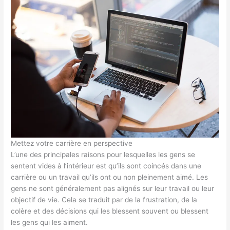
Mettez votre carrière en perspective
L’une des principales raisons pour lesquelles les gens se
sentent vides à l’intérieur est qu’ils sont coincés dans une
carrière ou un travail qu’ils ont ou non pleinement aimé. Les
gens ne sont généralement pas alignés sur leur travail ou leur
objectif de vie. Cela se traduit par de la frustration, de la
colère et des décisions qui les blessent souvent ou blessent
les gens qui les aiment.