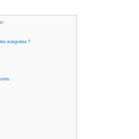
e
]
es araignées ?
tures