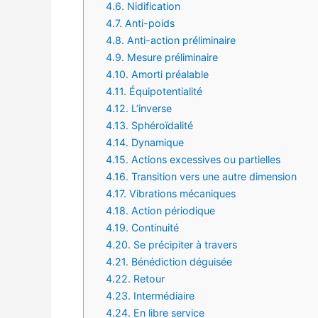
4.6.
Nidification
4.7.
Anti-poids
4.8.
Anti-action préliminaire
4.9.
Mesure préliminaire
4.10.
Amorti préalable
4.11.
Équipotentialité
4.12.
L’inverse
4.13.
Sphéroïdalité
4.14.
Dynamique
4.15.
Actions excessives ou partielles
4.16.
Transition vers une autre dimension
4.17.
Vibrations mécaniques
4.18.
Action périodique
4.19.
Continuité
4.20.
Se précipiter à travers
4.21.
Bénédiction déguisée
4.22.
Retour
4.23.
Intermédiaire
4.24.
En libre service