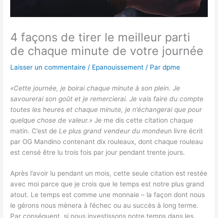
4 façons de tirer le meilleur parti
de chaque minute de votre journée
Laisser un commentaire
/
Epanouissement
/ Par
dpme
«Cette journée, je boirai chaque minute à son plein. Je
savourerai son goût et je remercierai. Je vais faire du compte
toutes les heures et chaque minute, je n’échangerai que pour
quelque chose de valeur.»
Je me dis cette citation chaque
matin. C’est de
Le plus grand vendeur du monde
un livre écrit
par OG Mandino contenant dix rouleaux, dont chaque rouleau
est censé être lu trois fois par jour pendant trente jours.
Après l’avoir lu pendant un mois, cette seule citation est restée
avec moi parce que je crois que le temps est notre plus grand
atout. Le temps est comme une monnaie – la façon dont nous
le gérons nous mènera à l’échec ou au succès à long terme.
Par conséquent, si nous investissons notre temps dans les