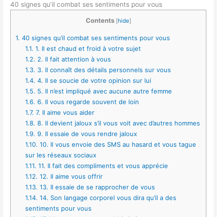
40 signes qu’il combat ses sentiments pour vous
Contents
[
hide
]
1.
40 signes qu’il combat ses sentiments pour vous
1.1.
1. Il est chaud et froid à votre sujet
1.2.
2. Il fait attention à vous
1.3.
3. Il connaît des détails personnels sur vous
1.4.
4. Il se soucie de votre opinion sur lui
1.5.
5. Il n’est impliqué avec aucune autre femme
1.6.
6. Il vous regarde souvent de loin
1.7.
7. Il aime vous aider
1.8.
8. Il devient jaloux s’il vous voit avec d’autres hommes
1.9.
9. Il essaie de vous rendre jaloux
1.10.
10. Il vous envoie des SMS au hasard et vous tague
sur les réseaux sociaux
1.11.
11. Il fait des compliments et vous apprécie
1.12.
12. Il aime vous offrir
1.13.
13. Il essaie de se rapprocher de vous
1.14.
14. Son langage corporel vous dira qu’il a des
sentiments pour vous