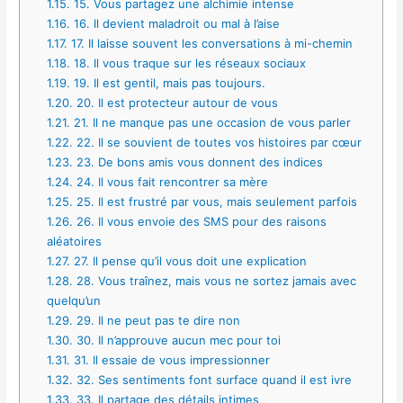
1.15.
15. Vous partagez une alchimie intense
1.16.
16. Il devient maladroit ou mal à l’aise
1.17.
17. Il laisse souvent les conversations à mi-chemin
1.18.
18. Il vous traque sur les réseaux sociaux
1.19.
19. Il est gentil, mais pas toujours.
1.20.
20. Il est protecteur autour de vous
1.21.
21. Il ne manque pas une occasion de vous parler
1.22.
22. Il se souvient de toutes vos histoires par cœur
1.23.
23. De bons amis vous donnent des indices
1.24.
24. Il vous fait rencontrer sa mère
1.25.
25. Il est frustré par vous, mais seulement parfois
1.26.
26. Il vous envoie des SMS pour des raisons
aléatoires
1.27.
27. Il pense qu’il vous doit une explication
1.28.
28. Vous traînez, mais vous ne sortez jamais avec
quelqu’un
1.29.
29. Il ne peut pas te dire non
1.30.
30. Il n’approuve aucun mec pour toi
1.31.
31. Il essaie de vous impressionner
1.32.
32. Ses sentiments font surface quand il est ivre
1.33.
33. Il partage des détails intimes