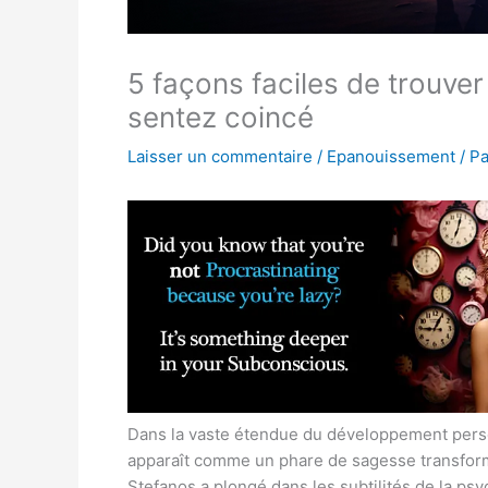
5 façons faciles de trouver
sentez coincé
Laisser un commentaire
/
Epanouissement
/ P
Dans la vaste étendue du développement person
apparaît comme un phare de sagesse transform
Stefanos a plongé dans les subtilités de la ps