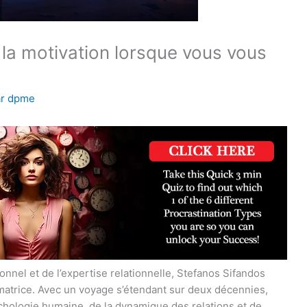
 la motivation lorsque vous vous
ar
dpme
nel et de l’expertise relationnelle, Stefanos Sifandos
atrice. Avec un voyage s’étendant sur deux décennies,
ychologie humaine, de la dynamique des relations et de