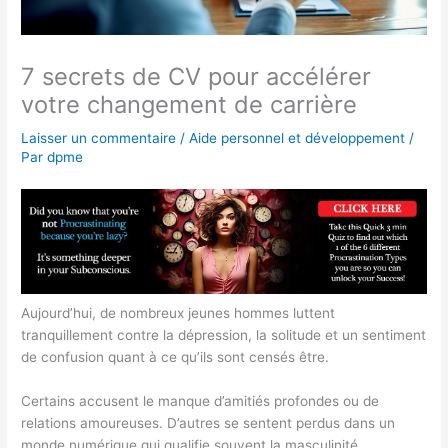
7 secrets de CV pour accélérer
votre changement de carrière
Laisser un commentaire
/
Aide personnel et développement
/
Par
dpme
Aujourd’hui, de nombreux jeunes hommes luttent
tranquillement contre la dépression, la solitude et un sentiment
de confusion quant à ce qu’ils sont censés être.
Certains accusent le manque d’amitiés profondes ou de
relations amoureuses. D’autres se sentent perdus dans un
monde numérique qui qualifie souvent la masculinité