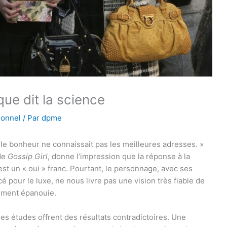
que dit la science
onnel
/ Par
dpme
s le bonheur ne connaissait pas les meilleures adresses. »
 de
Gossip Girl
, donne l’impression que la réponse à la
est un « oui » franc. Pourtant, le personnage, avec ses
 pour le luxe, ne nous livre pas une vision très fiable de
èrement épanouie.
 les études offrent des résultats contradictoires. Une