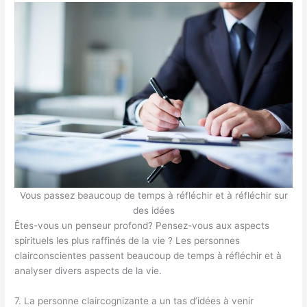
Vous passez beaucoup de temps à réfléchir et à réfléchir sur
des idées
Êtes-vous un penseur profond? Pensez-vous aux aspects
spirituels les plus raffinés de la vie ? Les personnes
clairconscientes passent beaucoup de temps à réfléchir et à
analyser divers aspects de la vie.
7. La personne claircognizante a un tas d’idées à venir