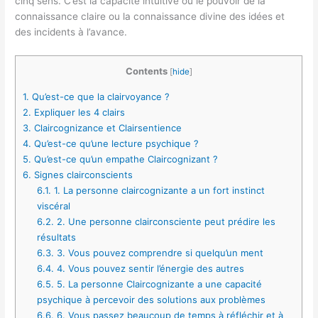
cinq sens. C’est la capacité intuitive ou le pouvoir de la
connaissance claire ou la connaissance divine des idées et
des incidents à l’avance.
Contents
[
hide
]
1.
Qu’est-ce que la clairvoyance ?
2.
Expliquer les 4 clairs
3.
Claircognizance et Clairsentience
4.
Qu’est-ce qu’une lecture psychique ?
5.
Qu’est-ce qu’un empathe Claircognizant ?
6.
Signes clairconscients
6.1.
1. La personne claircognizante a un fort instinct
viscéral
6.2.
2. Une personne clairconsciente peut prédire les
résultats
6.3.
3. Vous pouvez comprendre si quelqu’un ment
6.4.
4. Vous pouvez sentir l’énergie des autres
6.5.
5. La personne Claircognizante a une capacité
psychique à percevoir des solutions aux problèmes
6.6.
6. Vous passez beaucoup de temps à réfléchir et à