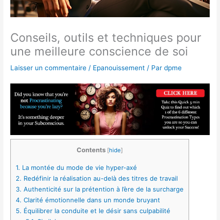
Conseils, outils et techniques pour
une meilleure conscience de soi
Laisser un commentaire
/
Epanouissement
/ Par
dpme
Contents
[
hide
]
1.
La montée du mode de vie hyper-axé
2.
Redéfinir la réalisation au-delà des titres de travail
3.
Authenticité sur la prétention à l’ère de la surcharge
4.
Clarité émotionnelle dans un monde bruyant
5.
Équilibrer la conduite et le désir sans culpabilité