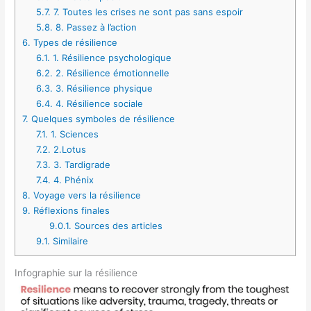
5.7.
7. Toutes les crises ne sont pas sans espoir
5.8.
8. Passez à l’action
6.
Types de résilience
6.1.
1. Résilience psychologique
6.2.
2. Résilience émotionnelle
6.3.
3. Résilience physique
6.4.
4. Résilience sociale
7.
Quelques symboles de résilience
7.1.
1. Sciences
7.2.
2.Lotus
7.3.
3. Tardigrade
7.4.
4. Phénix
8.
Voyage vers la résilience
9.
Réflexions finales
9.0.1.
Sources des articles
9.1.
Similaire
Infographie sur la résilience