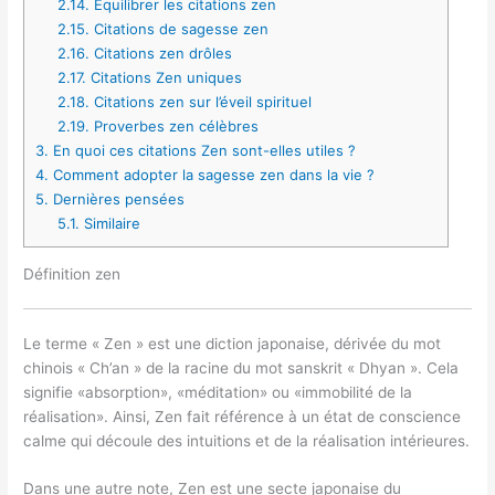
2.14.
Équilibrer les citations zen
2.15.
Citations de sagesse zen
2.16.
Citations zen drôles
2.17.
Citations Zen uniques
2.18.
Citations zen sur l’éveil spirituel
2.19.
Proverbes zen célèbres
3.
En quoi ces citations Zen sont-elles utiles ?
4.
Comment adopter la sagesse zen dans la vie ?
5.
Dernières pensées
5.1.
Similaire
Définition zen
Le terme « Zen » est une diction japonaise, dérivée du mot
chinois « Ch’an » de la racine du mot sanskrit « Dhyan ». Cela
signifie «absorption», «méditation» ou «immobilité de la
réalisation». Ainsi, Zen fait référence à un état de conscience
calme qui découle des intuitions et de la réalisation intérieures.
Dans une autre note, Zen est une secte japonaise du